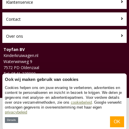
Klantenservice
Contact
Over ons
Toyfan BV
Kinderkruiwagen.nl
Waterwinweg 9
7572 PD Oldenzaal
Tel. 0541-228000
Ook wij maken gebruik van cookies
Facebook
Instagram
Cookies helpen ons om jouw ervaring te verbeteren, advertenties en
content te personaliseren en inzicht in bezoek te krijgen. We delen je
gegevens met analyse- en advertentiepartners. Voor verdere details
over onze verzamelmethoden, zie ons
cookiebeleid
. Google verwerkt
© 2026 Toyfan BV
ontvangen gegevens in overeenstemming met haar eigen
privacybeleid
Algemene voorwaarden
Disclaimer
Privacy
Cookies
Details
OK