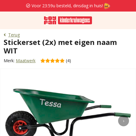
Voor 23:59u besteld, dinsdag in huis!
Terug
Stickerset (2x) met eigen naam
WIT
Merk:
Maatwerk
(4)
‹
›