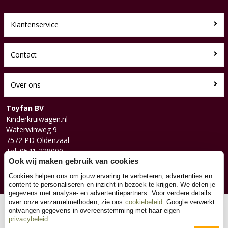
Klantenservice
Contact
Over ons
Toyfan BV
Kinderkruiwagen.nl
Waterwinweg 9
7572 PD Oldenzaal
Tel. 0541-228000
Facebook
Ook wij maken gebruik van cookies
Instagram
Cookies helpen ons om jouw ervaring te verbeteren, advertenties en
content te personaliseren en inzicht in bezoek te krijgen. We delen je
gegevens met analyse- en advertentiepartners. Voor verdere details
over onze verzamelmethoden, zie ons
cookiebeleid
. Google verwerkt
© 2026 Toyfan BV
ontvangen gegevens in overeenstemming met haar eigen
privacybeleid
Algemene voorwaarden
Disclaimer
Privacy
Cookies