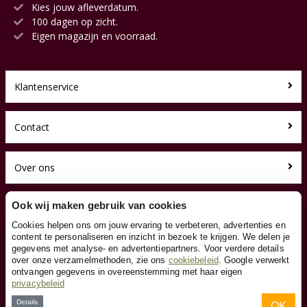
Kies jouw afleverdatum.
100 dagen op zicht.
Eigen magazijn en voorraad.
Klantenservice
Contact
Over ons
Toyfan BV
Ook wij maken gebruik van cookies
Kinderkruiwagen.nl
Cookies helpen ons om jouw ervaring te verbeteren, advertenties en
Waterwinweg 9
content te personaliseren en inzicht in bezoek te krijgen. We delen je
7572 PD Oldenzaal
gegevens met analyse- en advertentiepartners. Voor verdere details
Tel. 0541-228000
over onze verzamelmethoden, zie ons
cookiebeleid
. Google verwerkt
Facebook
ontvangen gegevens in overeenstemming met haar eigen
privacybeleid
Instagram
Details
OK