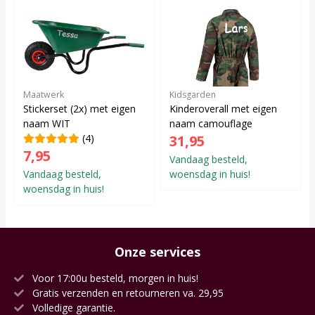
Maatwerk
Kidsgarden
Stickerset (2x) met eigen
Kinderoverall met eigen
naam WIT
naam camouflage
(4)
31,95
7,95
Vandaag besteld,
Vandaag besteld,
woensdag in huis!
woensdag in huis!
Onze services
Voor 17:00u besteld, morgen in huis!
Gratis verzenden en retourneren va. 29,95
Volledige garantie.